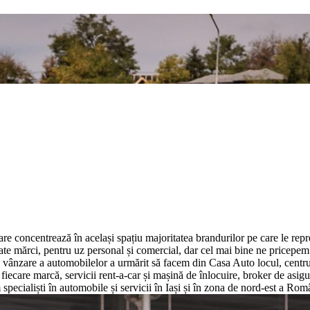
e concentrează în același spațiu majoritatea brandurilor pe care le repr
iate mărci, pentru uz personal și comercial, dar cel mai bine ne pricepe
ii de vânzare a automobilelor a urmărit să facem din Casa Auto locul, centr
 fiecare marcă, servicii rent-a-car și mașină de înlocuire, broker de asigu
specialiști în automobile și servicii în Iași și în zona de nord-est a Rom