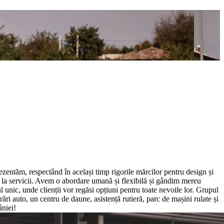
ezentăm, respectând în același timp rigorile mărcilor pentru design și
m la servicii. Avem o abordare umană și flexibilă și gândim mereu
ul unic, unde clienții vor regăsi opțiuni pentru toate nevoile lor. Grupul
rări auto, un centru de daune, asistență rutieră, parc de mașini rulate și
âniei!