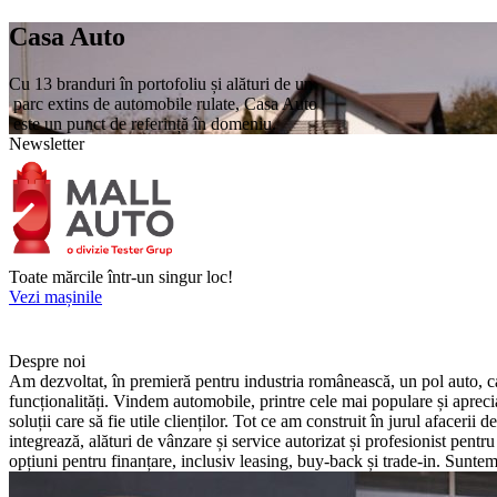
Casa Auto
Cu 13 branduri în portofoliu și alături de un
parc extins de automobile rulate, Casa Auto
este un punct de referință în domeniu.
Newsletter
Toate mărcile într-un singur loc!
Vezi mașinile
Despre noi
Am dezvoltat, în premieră pentru industria românească, un pol auto, car
funcționalități. Vindem automobile, printre cele mai populare și aprec
soluții care să fie utile clienților. Tot ce am construit în jurul afacer
integrează, alături de vânzare și service autorizat și profesionist pentru
opțiuni pentru finanțare, inclusiv leasing, buy-back și trade-in. Suntem 