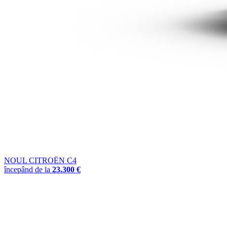
NOUL CITROËN C4
începând de la
23.300
€