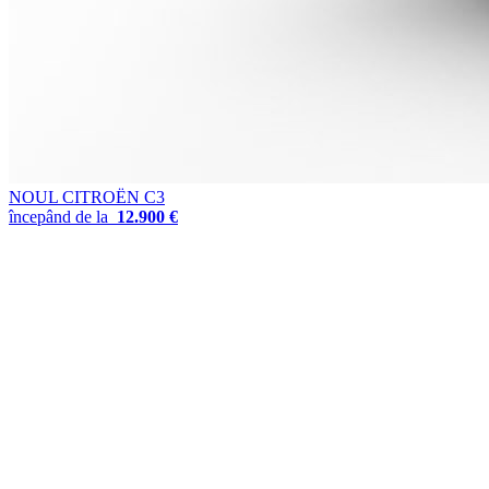
NOUL CITROËN C3
începând de la
12.900
€