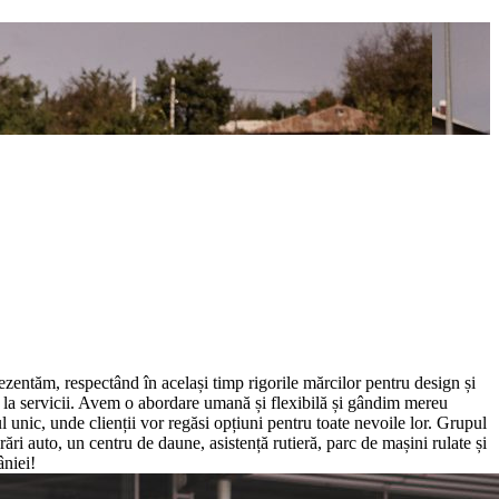
ezentăm, respectând în același timp rigorile mărcilor pentru design și
m la servicii. Avem o abordare umană și flexibilă și gândim mereu
ul unic, unde clienții vor regăsi opțiuni pentru toate nevoile lor. Grupul
rări auto, un centru de daune, asistență rutieră, parc de mașini rulate și
âniei!