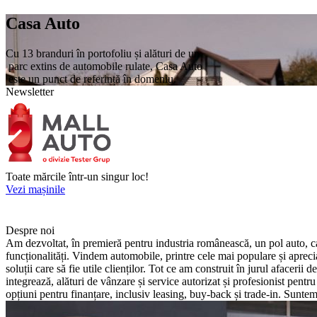
Casa Auto
Cu 13 branduri în portofoliu și alături de un
parc extins de automobile rulate, Casa Auto
este un punct de referință în domeniu.
Newsletter
Toate mărcile într-un singur loc!
Vezi mașinile
Despre noi
Am dezvoltat, în premieră pentru industria românească, un pol auto, car
funcționalități. Vindem automobile, printre cele mai populare și aprec
soluții care să fie utile clienților. Tot ce am construit în jurul afacer
integrează, alături de vânzare și service autorizat și profesionist pentru
opțiuni pentru finanțare, inclusiv leasing, buy-back și trade-in. Suntem 