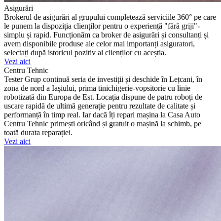
Asigurări
Brokerul de asigurări al grupului completează serviciile 360° pe care
le punem la dispoziția clienților pentru o experiență "fără griji"-
simplu și rapid. Funcționăm ca broker de asigurări și consultanți și
avem disponibile produse ale celor mai importanți asiguratori,
selectați după istoricul pozitiv al clienților cu aceștia.
Vezi aici
Centru Tehnic
Tester Grup continuă seria de investiții și deschide în Lețcani, în
zona de nord a Iașiului, prima tinichigerie-vopsitorie cu linie
robotizată din Europa de Est. Locația dispune de patru roboți de
uscare rapidă de ultimă generație pentru rezultate de calitate și
performanță în timp real. Iar dacă îți repari mașina la Casa Auto
Centru Tehnic primești oricând și gratuit o mașină la schimb, pe
toată durata reparației.
Vezi aici