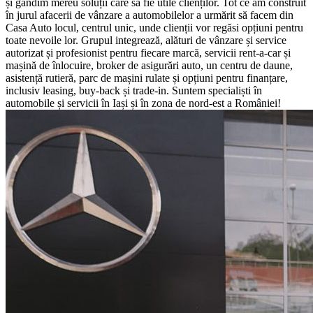
și gândim mereu soluții care să fie utile clienților. Tot ce am construit
în jurul afacerii de vânzare a automobilelor a urmărit să facem din
Casa Auto locul, centrul unic, unde clienții vor regăsi opțiuni pentru
toate nevoile lor. Grupul integrează, alături de vânzare și service
autorizat și profesionist pentru fiecare marcă, servicii rent-a-car și
mașină de înlocuire, broker de asigurări auto, un centru de daune,
asistență rutieră, parc de mașini rulate și opțiuni pentru finanțare,
inclusiv leasing, buy-back și trade-in. Suntem specialiști în
automobile și servicii în Iași și în zona de nord-est a României!