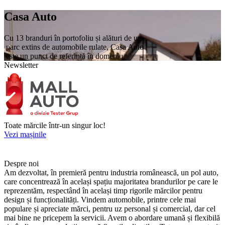
Casa Auto
Cu 13 branduri în portofoliu și alături de un
parc extins de automobile rulate, Casa Auto
este un punct de referință în domeniu.
Newsletter
Toate mărcile într-un singur loc!
Vezi mașinile
Despre noi
Am dezvoltat, în premieră pentru industria românească, un pol auto,
care concentrează în același spațiu majoritatea brandurilor pe care le
reprezentăm, respectând în același timp rigorile mărcilor pentru
design și funcționalități. Vindem automobile, printre cele mai
populare și apreciate mărci, pentru uz personal și comercial, dar cel
mai bine ne pricepem la servicii. Avem o abordare umană și flexibilă