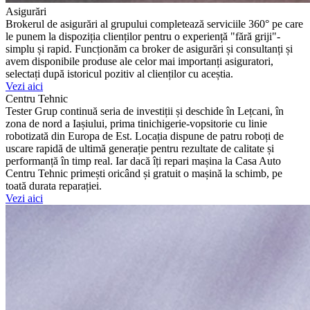
Asigurări
Brokerul de asigurări al grupului completează serviciile 360° pe care
le punem la dispoziția clienților pentru o experiență "fără griji"-
simplu și rapid. Funcționăm ca broker de asigurări și consultanți și
avem disponibile produse ale celor mai importanți asiguratori,
selectați după istoricul pozitiv al clienților cu aceștia.
Vezi aici
Centru Tehnic
Tester Grup continuă seria de investiții și deschide în Lețcani, în
zona de nord a Iașiului, prima tinichigerie-vopsitorie cu linie
robotizată din Europa de Est. Locația dispune de patru roboți de
uscare rapidă de ultimă generație pentru rezultate de calitate și
performanță în timp real. Iar dacă îți repari mașina la Casa Auto
Centru Tehnic primești oricând și gratuit o mașină la schimb, pe
toată durata reparației.
Vezi aici