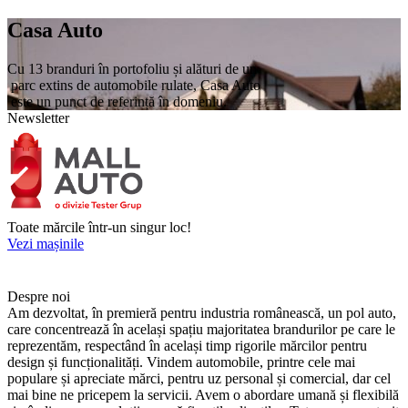
Casa Auto
Cu 13 branduri în portofoliu și alături de un
parc extins de automobile rulate, Casa Auto
este un punct de referință în domeniu.
Newsletter
Toate mărcile într-un singur loc!
Vezi mașinile
Despre noi
Am dezvoltat, în premieră pentru industria românească, un pol auto,
care concentrează în același spațiu majoritatea brandurilor pe care le
reprezentăm, respectând în același timp rigorile mărcilor pentru
design și funcționalități. Vindem automobile, printre cele mai
populare și apreciate mărci, pentru uz personal și comercial, dar cel
mai bine ne pricepem la servicii. Avem o abordare umană și flexibilă