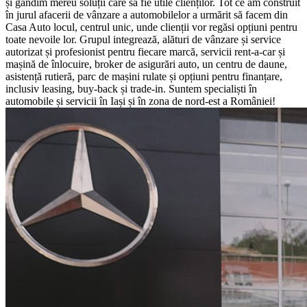
și gândim mereu soluții care să fie utile clienților. Tot ce am construit
în jurul afacerii de vânzare a automobilelor a urmărit să facem din
Casa Auto locul, centrul unic, unde clienții vor regăsi opțiuni pentru
toate nevoile lor. Grupul integrează, alături de vânzare și service
autorizat și profesionist pentru fiecare marcă, servicii rent-a-car și
mașină de înlocuire, broker de asigurări auto, un centru de daune,
asistență rutieră, parc de mașini rulate și opțiuni pentru finanțare,
inclusiv leasing, buy-back și trade-in. Suntem specialiști în
automobile și servicii în Iași și în zona de nord-est a României!