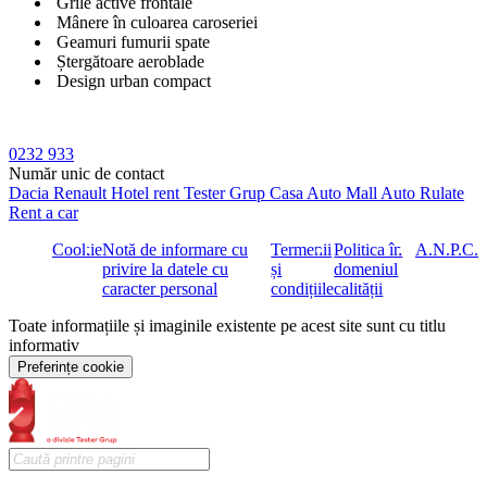
Grile active frontale
Mânere în culoarea caroseriei
Geamuri fumurii spate
Ștergătoare aeroblade
Design urban compact
0232 933
Confort & Interior
Număr unic de contact
Dacia
Renault
Hotel rent
Tester Grup
Casa Auto
Mall Auto
Rulate
Rent a car
Climatizare automată
Scaun șofer reglabil pe înălțime
Cookie
Notă de informare cu
Termenii
Politica în
A.N.P.C.
Volan piele reglabil (înălțime + telescopic)
privire la datele cu
și
domeniul
Keyless Smart Key + pornire buton
caracter personal
condițiile
calității
Geamuri electrice față/spate
Banchetă spate rabatabilă 50:50
Toate informațiile și imaginile existente pe acest site sunt cu titlu
Încărcare USB-C față
informativ
Priză 12V față
Preferințe cookie
Iluminare portbagaj + habitaclu LED
Computer de bord
Padele volan pentru regenerare energie
Drive Mode Select