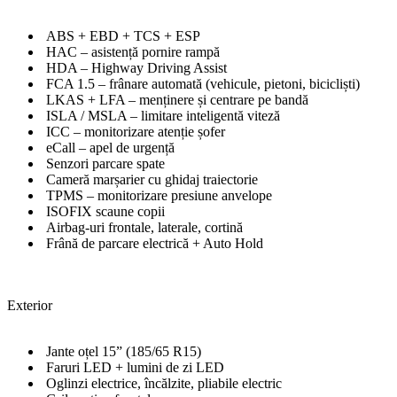
ABS + EBD + TCS + ESP
HAC – asistență pornire rampă
HDA – Highway Driving Assist
FCA 1.5 – frânare automată (vehicule, pietoni, bicicliști)
LKAS + LFA – menținere și centrare pe bandă
ISLA / MSLA – limitare inteligentă viteză
ICC – monitorizare atenție șofer
eCall – apel de urgență
Senzori parcare spate
Cameră marșarier cu ghidaj traiectorie
TPMS – monitorizare presiune anvelope
ISOFIX scaune copii
Airbag-uri frontale, laterale, cortină
Frână de parcare electrică + Auto Hold
Exterior
Jante oțel 15” (185/65 R15)
Faruri LED + lumini de zi LED
Oglinzi electrice, încălzite, pliabile electric