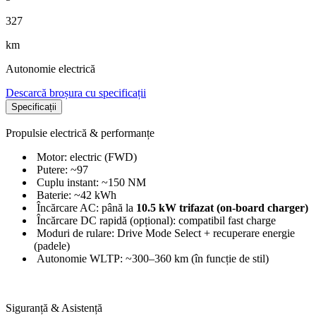
327
km
Autonomie electrică
Descarcă broșura cu specificații
Specificații
Propulsie electrică & performanțe
Motor: electric (FWD)
Putere: ~97
Cuplu instant: ~150 NM
Baterie: ~42 kWh
Încărcare AC: până la
10.5 kW trifazat (on-board charger)
Încărcare DC rapidă (opțional): compatibil fast charge
Moduri de rulare: Drive Mode Select + recuperare energie
(padele)
Autonomie WLTP: ~300–360 km (în funcție de stil)
Siguranță & Asistență