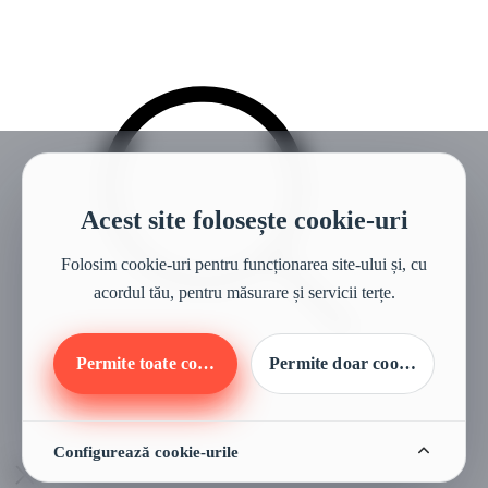
Multimedia & Tehnologie
Ecran digital 10.3” TFT instrumentar
Sistem infotainment 10.3” touchscreen
Navigație integrată + MapCare updates
Apple CarPlay & Android Auto
Bluetooth + comandă vocală
Radio DAB / RDS
Bluelink + OTA updates
Smart Cruise Control cu Stop&Go
Acest site folosește cookie-uri
Comenzi pe volan
Folosim cookie-uri pentru funcționarea site-ului și, cu
acordul tău, pentru măsurare și servicii terțe.
Permite toate cookie-urile
Permite doar cookie-urile ne
Configurează cookie-urile