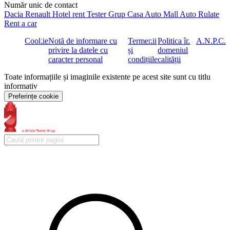
Număr unic de contact
Dacia
Renault
Hotel rent
Tester Grup
Casa Auto
Mall Auto
Rulate
Rent a car
Cookie
Notă de informare cu
Termenii
Politica în
A.N.P.C.
privire la datele cu
și
domeniul
caracter personal
condițiile
calității
Toate informațiile și imaginile existente pe acest site sunt cu titlu
informativ
Preferințe cookie