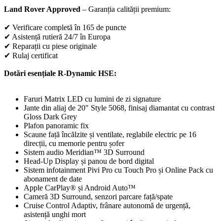
Land Rover Approved
– Garanția calității premium:
✔ Verificare completă în 165 de puncte
✔ Asistență rutieră 24/7 în Europa
✔ Reparații cu piese originale
✔ Rulaj certificat
Dotări esențiale R-Dynamic HSE:
Faruri Matrix LED cu lumini de zi signature
Jante din aliaj de 20" Style 5068, finisaj diamantat cu contrast
Gloss Dark Grey
Plafon panoramic fix
Scaune față încălzite și ventilate, reglabile electric pe 16
direcții, cu memorie pentru șofer
Sistem audio Meridian™ 3D Surround
Head-Up Display și panou de bord digital
Sistem infotainment Pivi Pro cu Touch Pro și Online Pack cu
abonament de date
Apple CarPlay® și Android Auto™
Cameră 3D Surround, senzori parcare față/spate
Cruise Control Adaptiv, frânare autonomă de urgență,
asistență unghi mort