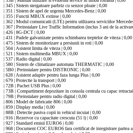
| 33B | Manual utilizare si evidenta service in limba romana | 0,00
| 345 | Sistem stergatoare parbriz cu senzor ploaie | 0,00
| 351 | Sistem de apel de urgenta Mercedes-Benz | 0,00
| 355 | Functii MBUX extinse | 0,00
| 362 | Modul comunicatii (LTE) pentru utilizarea serviciilor Mercede
| 367 | Preinstalare Live Traffic Information (inclus 3 ani de la activar
| 426 | 8G-DCT | 0,00
| 431 | Padele galvanizate pentru schimbarea treptelor de viteza | 0,00
| 475 | Sistem de monitorizare a presiunii in roti | 0,00
| 504 | Asistent limita de viteza | 0,00
| 521 | Sistem multimedia MBUX | 0,00
| 537 | Radio digital | 0,00
| 580 | Sistem de climatizare automata THERMATIC | 0,00
| 5B0 | Preinstalare pentru DISTRONIC | 0,00
| 628 | Asistent adaptiv pentru faza lunga Plus | 0,00
| 679 | Protectie la transport | 0,00
| 72B | Pachet USB Plus | 0,00
| 73B | Compartiment depozitare in consola centrala cu capac retractab
| 79B | Preinstalare pentru radio digital | 0,00
| 806 | Model de fabricatie 806 | 0,00
| 859 | Display media | 0,00
| 88B | Detectie pasiva copii in vehicul incuiat | 0,00
| 916 | Rezervor cu capacitate crescuta (51 l) | 0,00
| 927 | Standard emisii EURO6 | 0,00
| 968 | Document COC EURO6 fara certificat de inregistrare partea a 