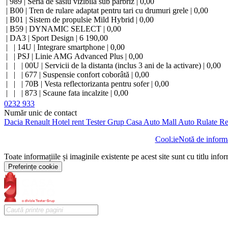
| 989 | Seria de sasiu vizibila sub parbriz | 0,00
| B00 | Tren de rulare adaptat pentru tari cu drumuri grele | 0,00
| B01 | Sistem de propulsie Mild Hybrid | 0,00
| B59 | DYNAMIC SELECT | 0,00
| DA3 | Sport Design | 6 190,00
| | 14U | Integrare smartphone | 0,00
| | PSJ | Linie AMG Advanced Plus | 0,00
| | | 00U | Servicii de la distanta (inclus 3 ani de la activare) | 0,00
| | | 677 | Suspensie confort coborâtă | 0,00
| | | 70B | Vesta reflectorizanta pentru sofer | 0,00
| | | 873 | Scaune fata incalzite | 0,00
| | | 950 | Linie AMG | 0,00
0232 933
| | | | 310 | Suport dublu pentru pahare | 0,00
Număr unic de contact
| | | | 51U | Plafon imbracat in stofa neagra | 0,00
Dacia
Renault
Hotel rent
Tester Grup
Casa Auto
Mall Auto
Rulate
Re
| | | | 772 | Pachet AMG Styling | 0,00
| | | | 7U4 | Scaune sport | 0,00
Cookie
Notă de informa
| | | | B63 | Sunet motor sport | 0,00
Toate informațiile și imaginile existente pe acest site sunt cu titlu info
| | | | L5C | Volan sport multifunctional imbracat in piele Nappa | 
| | | | RQS | Jante AMG din aliaj 45.7 cm (18"), design 5 spite dubl
Preferințe cookie
| | | | U26 | Covorase cu inscriptie AMG | 0,00
| | | | U28 | Sistem de franare Sport | 0,00
| | | B51 | Kit interventie pana TIREFIT | 0,00
| | | PBG | Preinstalare pentru navigatie si pachet conectivitate confo
| | | | 01U | Preinstalare servicii de navigatie (inclus 3 ani de la acti
| | | | 365 | Digital Extra: Navigatie Hard-disc | 0,00