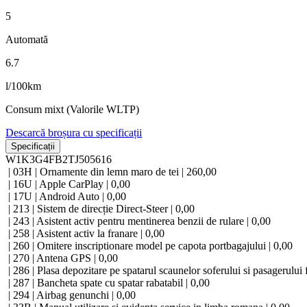
5
Automată
6.7
l/100km
Consum mixt (Valorile WLTP)
Descarcă broșura cu specificații
Specificații
W1K3G4FB2TJ505616
| 03H | Ornamente din lemn maro de tei | 260,00
| 16U | Apple CarPlay | 0,00
| 17U | Android Auto | 0,00
| 213 | Sistem de direcție Direct-Steer | 0,00
| 243 | Asistent activ pentru mentinerea benzii de rulare | 0,00
| 258 | Asistent activ la franare | 0,00
| 260 | Omitere inscriptionare model pe capota portbagajului | 0,00
| 270 | Antena GPS | 0,00
| 286 | Plasa depozitare pe spatarul scaunelor soferului si pasagerului f
| 287 | Bancheta spate cu spatar rabatabil | 0,00
| 294 | Airbag genunchi | 0,00