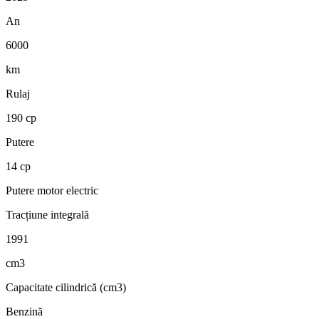
An
6000
km
Rulaj
190 cp
Putere
14 cp
Putere motor electric
Tracțiune integrală
1991
cm3
Capacitate cilindrică (cm3)
Benzină