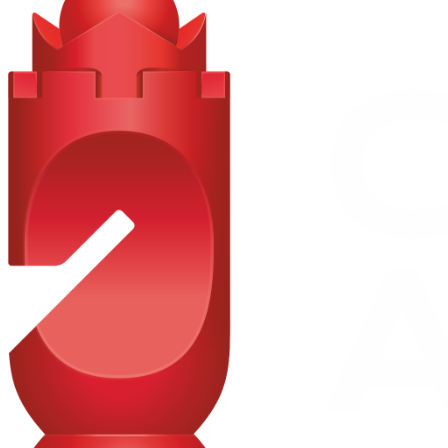
Sistem frânare sport
Premium Package
Navigație hard-disc
Cockpit digital integral
Display media central
Scaune față încălzite
Ambient lighting
KEYLESS-GO Comfort Package
HANDS-FREE ACCESS
KEYLESS-GO
Pachet Oglinzi
Praguri uși iluminate „Mercedes-Benz”
Remote Services
Preinstalare digital key transfer
Compartiment depozitare cu capac (consolă centrală)
Pachet portbagaj
TIREFIT
Pachet Parking cu cameră 360°
Asistent activ parcare cu PARKTRONIC (fără funcție parcare
paralelă)
Cameră 360°
Anvelope vară
Afișaj centuri spate în bord
Dezactivare automată airbag pasager față