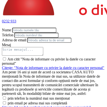
Priză 12V
Punte multilink
Seat Comfort Package
Protecție pietoni
Light and Sight Package
0232 933
Sistem BlueTEC + rezervor AdBlue
Nume
Telefon
Adresa de email
Mesaj
Am citit "Nota de informare cu privire la datele cu caracter
personal"
Citește: "Nota de informare cu privire la datele cu caracter personal"
Am peste 16 ani și sunt de acord ca societatea CASA AUTO
menționată în Nota de informare de mai sus, sa utilizeze datele de
contact din acest formular și conform opțiunii mele de mai jos,
pentru scopul transmiterii de comunicări comerciale ulterioare în
legătură cu produsele și serviciile comercilizate de acesta și
partenerii săi, în modalități bifate de mine mai jos, astfel:
prin telefon la numărul mai sus menționat
prin email pe adresa mai sus completată