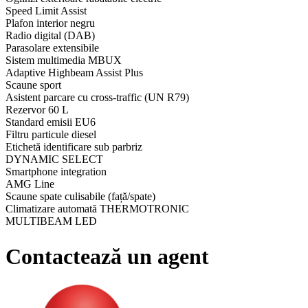
Speed Limit Assist
Plafon interior negru
Radio digital (DAB)
Parasolare extensibile
Sistem multimedia MBUX
Adaptive Highbeam Assist Plus
Scaune sport
Asistent parcare cu cross-traffic (UN R79)
Rezervor 60 L
Standard emisii EU6
Filtru particule diesel
Etichetă identificare sub parbriz
DYNAMIC SELECT
Smartphone integration
AMG Line
Scaune spate culisabile (față/spate)
Climatizare automată THERMOTRONIC
MULTIBEAM LED
Geamuri fumurii
Hayon EASY-PACK electric
Contactează un agent
AMG bodystyling
Ornamente carbon-structure
Volan sport nappa
Jante aliaj AMG 19” 5-twin-spoke
Covorașe AMG