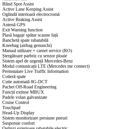
Blind Spot Assist
Active Lane Keeping Assist
Oglindă interioară electrocromă
Active Braking Assist
Antenă GPS
Exit Warning function
Plasă bagaje spătar scaune față
Banchetă spate rabatabilă
Kneebag (airbag genunchi)
Manual utilizare + carnet service (RO)
Ștergătoare parbriz cu senzor ploaie
Sistem apel de urgență Mercedes-Benz
Modul comunicații LTE (Mercedes me connect)
Preinstalare Live Traffic Information
Cotieră spate
Cutie automată 8G-DCT
Pachet Off-Road Engineering
Funcții extinse MBUX
Padele volan galvanizate
Cruise Control
Touchpad
Head-Up Display
Sistem monitorizare presiune pneuri
Suspensie confort
Oglinzi exterioare rabatabile electric