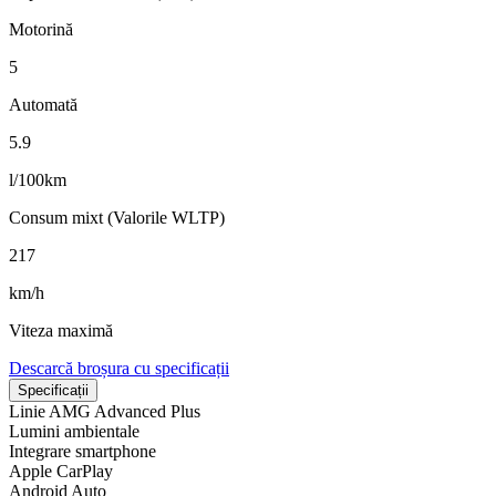
Motorină
5
Automată
5.9
l/100km
Consum mixt (Valorile WLTP)
217
km/h
Viteza maximă
Descarcă broșura cu specificații
Specificații
Linie AMG Advanced Plus
Lumini ambientale
Integrare smartphone
Apple CarPlay
Android Auto