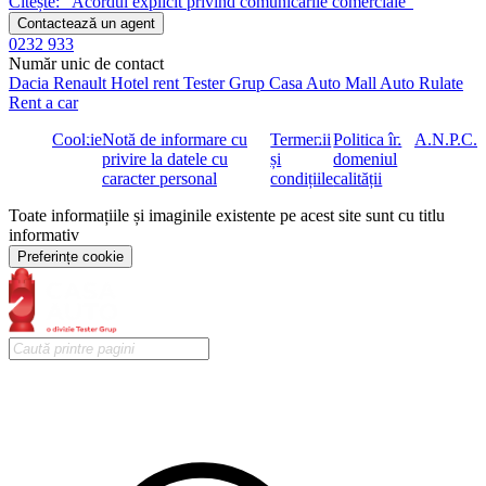
Citește: "Acordul explicit privind comunicările comerciale"
Contactează un agent
0232 933
Număr unic de contact
Dacia
Renault
Hotel rent
Tester Grup
Casa Auto
Mall Auto
Rulate
Rent a car
Cookie
Notă de informare cu
Termenii
Politica în
A.N.P.C.
privire la datele cu
și
domeniul
caracter personal
condițiile
calității
Toate informațiile și imaginile existente pe acest site sunt cu titlu
informativ
Preferințe cookie