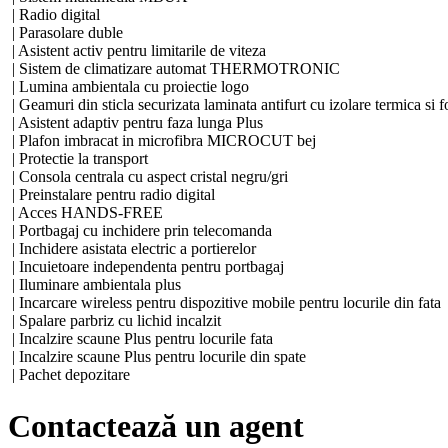
| Radio digital
| Parasolare duble
| Asistent activ pentru limitarile de viteza
| Sistem de climatizare automat THERMOTRONIC
| Lumina ambientala cu proiectie logo
| Geamuri din sticla securizata laminata antifurt cu izolare termi
| Asistent adaptiv pentru faza lunga Plus
| Plafon imbracat in microfibra MICROCUT bej
| Protectie la transport
| Consola centrala cu aspect cristal negru/gri
| Preinstalare pentru radio digital
| Acces HANDS-FREE
| Portbagaj cu inchidere prin telecomanda
| Inchidere asistata electric a portierelor
| Incuietoare independenta pentru portbagaj
| Iluminare ambientala plus
| Incarcare wireless pentru dispozitive mobile pentru locurile din fata
| Spalare parbriz cu lichid incalzit
| Incalzire scaune Plus pentru locurile fata
| Incalzire scaune Plus pentru locurile din spate
| Pachet depozitare
| Generator de pornire integrat GEN.2
| Document COC EU6 fara certificat de inregistrare partea a 2-a
Contactează un agent
| Seria de sasiu vizibila sub parbriz
| Sistem de propulsie Mild Hybrid