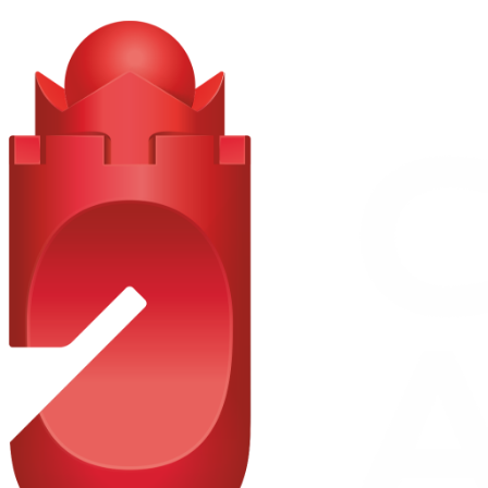
| Ornamente MANUFAKTUR negru lucios cu linii
| Asistent activ la schimbarea benzii
| Functie de repornire automata in blocajele de trafic
| Adaptarea vitezei in functie de ruta
| Pachet asistenta la conducere
| 233 | Pilot mentinere distanta DISTRONIC
| Pachet parcare cu camera 360°
| 235 | Asistent activ la parcare cu PARKTRONIC
| 501 | Camera 360°
| MBUX Navigation Premium
| Pachet Base
| 20U | Preinstalare pentru transfer cheie digitala
| 34U | Servicii remote Premium
| 72B | Pachet USB Plus
| 868 | Display central OLED
| 874 | MAGIC VISION CONTROL
| 889 | Sistem KEYLESS-GO cu manere retractabile
| 916 | Rezervor cu capacitate crescuta (76 l)
| B51 | Kit interventie pana TIREFIT
| P53 | ENERGIZING AIR CONTROL
| P82 | Urban Guard Plus
| | 551 | Sistem antifurt cu preinstalare a detectarii coliziunilor
| | 882 | Sistem interior de monitorizare
| RVQ | Jante AMG din aliaj 50.8 cm (20“), design multispite