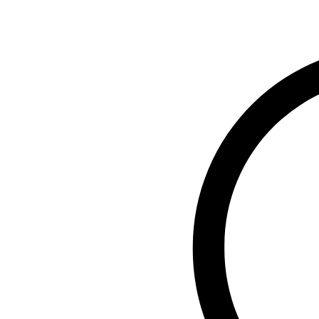
| | | 906 | Cotiera incalzita pentru locurile din fata
| | | 907 | Cotiera centrala incalzita pentru locurile din fata si din spa
| U07 | Sistem electric pentru centura spate
| U58 | Casti wireless pentru sistemul de divertisment spate (2 seturi)
| Anvelope vara
| Anvelope cu spuma pentru absorbtia zgomotului
| Indicator stare centuri de siguranta spate
| Dezactivare automata a airbag-ului pasagerului
| Realitate augmentata MBUX pentru navigatie
| Covorase cu inscriptie AMG
| Priza in portbagaj
| Capota activa pentru protectia pietonilor
Demo Car.
Rulaj aproximativ 3000 km