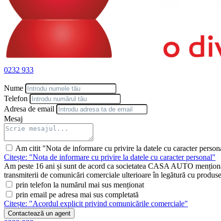
| U25 | Praguri iluminate cu inscriptia "Mercedes-Benz"
| Linie AMG
| 840 | Geamuri laterale spate si luneta cu tenta inchisa
| 950 | Linie AMG
| | 772 | Pachet AMG Styling
| | L5C | Volan sport multifunctional imbracat in piele Nappa
| U29 | Sistem de franare cu discuri de frana marite
| Pachet Business Class
0232 933
| 223 | Scaune spate cu reglaj electric si functie de memorie
| 236 | Compartiment spate cu lumina adaptiva
Nume
| 302 | Airbag pentru locurile din spate
| 318 | DIGITAL LIGHT with projection function
Telefon
| 402 | Scaune spate climatizate
Adresa de email
| 413 | Trapa panoramica
Mesaj
| 445 | Head-up Display cu realitate augmentata
| 447 | Tableta MBUX pentru locurile din spate
| 451 | Display 3D sofer
Am citit "Nota de informare cu privire la datele cu caracter person
| 453 | Scaun Executive
Citește: "Nota de informare cu privire la datele cu caracter personal"
| 561 | Catarama design centura de siguranta fata / sapte
Am peste 16 ani și sunt de acord ca societatea CASA AUTO menționată 
| 582 | Sistem de climatizare THERMOTRONIC pentru spate
transmiterii de comunicări comerciale ulterioare în legătură cu produsele 
| 77B | Asistent interior MBUX
prin telefon la numărul mai sus menționat
| 78B | MBUX pentru locurile din spate
prin email pe adresa mai sus completată
| 811 | Sistem audio Burmester® highend 4D
Citește: "Acordul explicit privind comunicările comerciale"
| 854 | Sistem MBUX High-end pentru locurile din spate
| 865 | Tuner TV
Contactează un agent