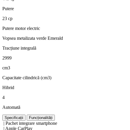
Putere
23 cp
Putere motor electric
Vopsea metalizata verde Emerald
Tracțiune integrală
2999
cm3
Capacitate cilindrică (cm3)
Hibrid
4
Automată
Specificații
Funcționalități
| Pachet integrare smartphone
| Apple CarPlay