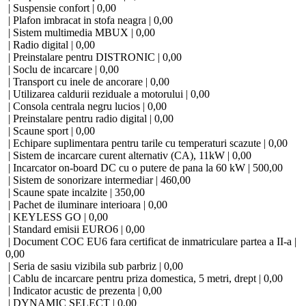
| Suspensie confort | 0,00
| Plafon imbracat in stofa neagra | 0,00
| Sistem multimedia MBUX | 0,00
| Radio digital | 0,00
| Preinstalare pentru DISTRONIC | 0,00
| Soclu de incarcare | 0,00
| Transport cu inele de ancorare | 0,00
| Utilizarea caldurii reziduale a motorului | 0,00
| Consola centrala negru lucios | 0,00
| Preinstalare pentru radio digital | 0,00
| Scaune sport | 0,00
| Echipare suplimentara pentru tarile cu temperaturi scazute | 0,00
| Sistem de incarcare curent alternativ (CA), 11kW | 0,00
| Incarcator on-board DC cu o putere de pana la 60 kW | 500,00
| Sistem de sonorizare intermediar | 460,00
| Scaune spate incalzite | 350,00
| Pachet de iluminare interioara | 0,00
| KEYLESS GO | 0,00
| Standard emisii EURO6 | 0,00
| Document COC EU6 fara certificat de inmatriculare partea a II-a |
0,00
| Seria de sasiu vizibila sub parbriz | 0,00
| Cablu de incarcare pentru priza domestica, 5 metri, drept | 0,00
| Indicator acustic de prezenta | 0,00
| DYNAMIC SELECT | 0,00