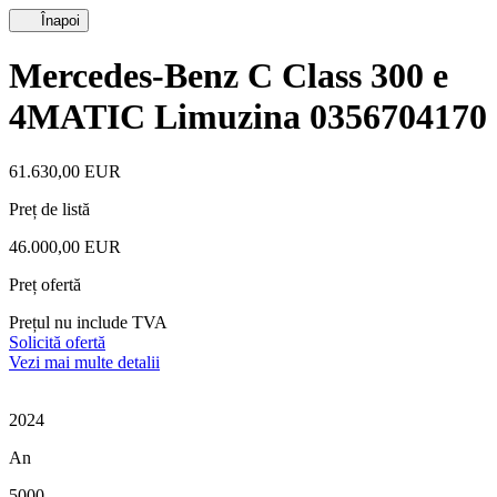
Înapoi
Mercedes-Benz C Class 300 e
4MATIC Limuzina 0356704170
61.630,00 EUR
Preț de listă
46.000,00 EUR
Preț ofertă
Prețul nu include TVA
Solicită ofertă
Vezi mai multe detalii
2024
An
5000