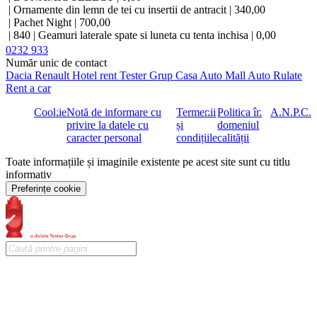
| Ornamente din lemn de tei cu insertii de antracit | 340,00
| Pachet Night | 700,00
| 840 | Geamuri laterale spate si luneta cu tenta inchisa | 0,00
| Linie AMG Premium | 5 490,00
0232 933
| 513 | Asistent pentru afisarea semnelor de circulatie | 0,00
Număr unic de contact
| 70B | Vesta reflectorizanta pentru sofer | 0,00
Dacia
Renault
Hotel rent
Tester Grup
Casa Auto
Mall Auto
Rulate
| 894 | Lumina ambientala | 0,00
Rent a car
| 9B2 | Cablu de incarcare pentru Wallbox si statie de incarcare
publica, 11kW, 5 metri, drept | 0,00
Cookie
Notă de informare cu
Termenii
Politica în
A.N.P.C.
| P29 | Linie AMG interior | 0,00
privire la datele cu
și
domeniul
| | 891 | Lumina ambientala | 0,00
caracter personal
condițiile
calității
| | L5C | Volan sport multifunctional imbracat in piele Nappa |
Toate informațiile și imaginile existente pe acest site sunt cu titlu
0,00
informativ
| | U26 | Covorase cu inscriptie AMG | 0,00
| | U34 | Partea superioara a bordului si a portierelor imbracate in
Preferințe cookie
piele neagra cu aspect Nappa | 0,00
| P31 | Linie AMG Exterior | 0,00
| | 5U4 | Grila radiator model Mercedes-Benz | 0,00
| | 772 | Pachet AMG Styling | 0,00
| | RSK | Jante AMG din aliaj 45.7 cm (18"), design 5 spite | 0,00
| PDC | Pachet Premium | 0,00
| | 14U | Integrare smartphone | 0,00
| | 275 | Pachet memorie | 0,00
| | 321 | Scanner amprenta | 0,00
| | 401 | Scaune fata climatizate | 780,00