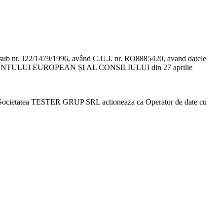
ORC sub nr. J22/1479/1996, având C.U.I. nr. RO8885420, avand datele
ARLAMENTULUI EUROPEAN ȘI AL CONSILIULUI din 27 aprilie
Societatea TESTER GRUP SRL
actioneaza ca Operator de date cu