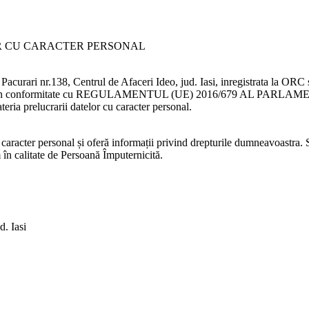
R CU CARACTER PERSONAL
os Pacurari nr.138, Centrul de Afaceri Ideo, jud. Iasi, inregistrata la 
r personal în conformitate cu REGULAMENTUL (UE) 2016/679 AL P
eria prelucrarii datelor cu caracter personal.
caracter personal și oferă informații privind drepturile dumneavoastra.
 în calitate de Persoană Împuternicită.
d. Iasi