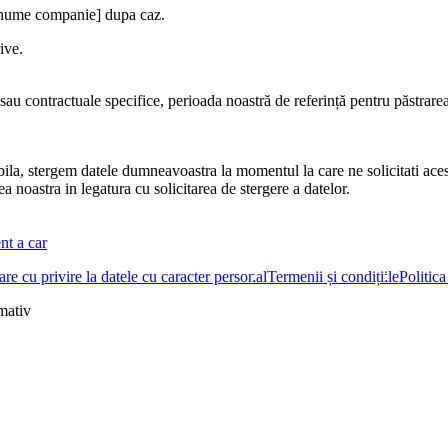
e [nume companie] dupa caz.
ive.
 sau contractuale specifice, perioada noastră de referință pentru păstrarea
cabila, stergem datele dumneavoastra la momentul la care ne solicitati aces
ea noastra in legatura cu solicitarea de stergere a datelor.
nt a car
re cu privire la datele cu caracter personal
Termenii și condițiile
Politica
rmativ