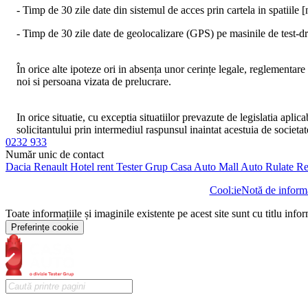
- Timp de 30 zile date din sistemul de acces prin cartela in spatiil
- Timp de 30 zile date de geolocalizare (GPS) pe masinile de test-dr
În orice alte ipoteze ori in absența unor cerințe legale, reglementare
noi si persoana vizata de prelucrare.
In orice situatie, cu exceptia situatiilor prevazute de legislatia apli
solicitantului prin intermediul raspunsul inaintat acestuia de societat
0232 933
Număr unic de contact
Dacia
Renault
Hotel rent
Tester Grup
Casa Auto
Mall Auto
Rulate
Re
Cookie
Notă de informa
Toate informațiile și imaginile existente pe acest site sunt cu titlu info
Preferințe cookie