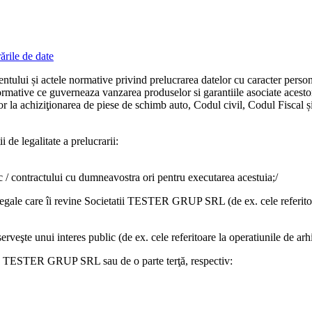
ările de date
tului și actele normative privind prelucrarea datelor cu caracter persona
ormative ce guverneaza vanzarea produselor si garantiile asociate acesto
r la achiziţionarea de piese de schimb auto, Codul civil, Codul Fiscal și
ii de legalitate a prelucrarii
:
ic / contractului cu dumneavostra ori pentru executarea acestuia;/
legale care îi revine
Societatii TESTER GRUP SRL
(de ex. cele referit
erveşte unui interes public (de ex. cele referitoare la operatiunile de arh
e
TESTER GRUP SRL
sau de o parte terţă, respectiv: