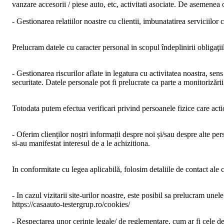
vanzare accesorii / piese auto, etc, activitati asociate. De asemenea o
- Gestionarea relatiilor noastre cu clientii, imbunatatirea serviciilor c
Prelucram datele cu caracter personal in scopul îndeplinirii obligaţ
- Gestionarea riscurilor aflate in legatura cu activitatea noastra, se
securitate. Datele personale pot fi prelucrate ca parte a monitorizării 
Totodata putem efectua verificari privind persoanele fizice care actio
- Oferim clienților noștri informații despre noi și/sau despre alte per
si-au manifestat interesul de a le achizitiona.
In conformitate cu legea aplicabilă, folosim detaliile de contact ale c
- In cazul vizitarii site-urilor noastre, este posibil sa prelucram unel
https://casaauto-testergrup.ro/cookies/
- Respectarea unor cerințe legale/ de reglementare, cum ar fi cele de 