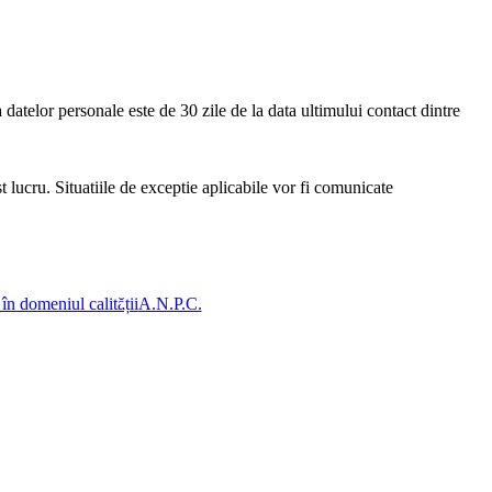
 datelor personale este de 30 zile de la data ultimului contact dintre
t lucru. Situatiile de exceptie aplicabile vor fi comunicate
 în domeniul calității
A.N.P.C.