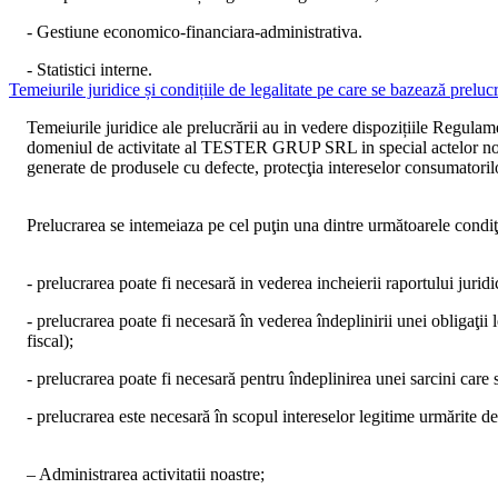
- Gestiune economico-financiara-administrativa.
- Statistici interne.
Temeiurile juridice și condițiile de legalitate pe care se bazează prelucr
Temeiurile juridice ale prelucrării
au in vedere dispozițiile Regulamen
domeniul de activitate al
TESTER GRUP SRL
in special actelor n
generate de produsele cu defecte, protecţia intereselor consumatorilo
Prelucrarea se intemeiaza pe cel puţin una dintre următoarele
condiţ
- prelucrarea poate fi necesară in vederea incheierii raportului jurid
- prelucrarea poate fi necesară în vederea îndeplinirii unei obligaţii 
fiscal);
- prelucrarea poate fi necesară pentru îndeplinirea unei sarcini care s
- prelucrarea este necesară în scopul intereselor legitime urmărite d
– Administrarea activitatii noastre;