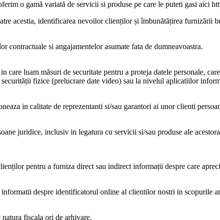
ferim o gamă variată de servicii si produse pe care le puteti gasi aici htt
atre acestia, identificarea nevoilor clienților și îmbunătățirea furnizării bu
iilor contractuale si angajamentelor asumate fata de dumneavoastra.
ns in care luam măsuri de securitate pentru a proteja datele personale, car
securității fizice (prelucrare date video) sau la nivelul aplicatiilor infor
neaza in calitate de reprezentanti si/sau garantori ai unor clienti persoan
soane juridice, inclusiv in legatura cu servicii si/sau produse ale acestora 
lienților pentru a furniza direct sau indirect informații despre care aprec
e informatii despre identificatorul online al clientilor nostri in scopurile
natura fiscala ori de arhivare.