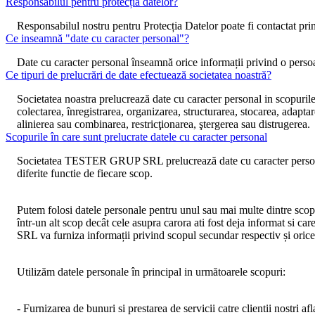
Responsabilul pentru protecția datelor?
Responsabilul nostru pentru Protecția Datelor poate fi contactat pri
Ce inseamnă "date cu caracter personal"?
Date cu caracter personal înseamnă orice informații privind o persoan
Ce tipuri de prelucrări de date efectuează societatea noastră?
Societatea noastra prelucrează date cu caracter personal in scopurile
colectarea, înregistrarea, organizarea, structurarea, stocarea, adapta
alinierea sau combinarea, restricţionarea, ştergerea sau distrugerea.
Scopurile în care sunt prelucrate datele cu caracter personal
Societatea TESTER GRUP SRL
prelucrează date cu caracter persona
diferite functie de fiecare scop.
Putem folosi datele personale pentru unul sau mai multe dintre scopu
într-un alt scop decât cele asupra carora ati fost deja informat si car
SRL
va furniza informații privind scopul secundar respectiv și orice
Utilizăm datele personale în principal in următoarele
scopuri
:
- Furnizarea de bunuri si prestarea de servicii catre clientii nostri afl