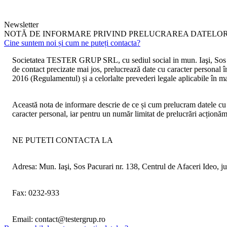
Newsletter
NOTĂ DE INFORMARE PRIVIND PRELUCRAREA DATELO
Cine suntem noi și cum ne puteți contacta?
Societatea TESTER GRUP SRL
, cu sediul social in mun. Iaşi, S
de contact precizate mai jos, prelucrează date cu caracte
2016 (Regulamentul) și a celorlalte prevederi legale aplicabile în mat
Această nota de informare descrie de ce și cum prelucram datele cu 
caracter personal, iar pentru un număr limitat de prelucrări acționăm
NE PUTETI CONTACTA LA
Adresa: Mun. Iaşi, Sos Pacurari nr. 138, Centrul de Afaceri Ideo, ju
Fax: 0232-933
Email: contact@testergrup.ro