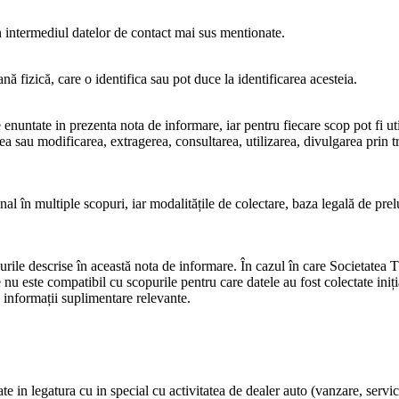
n intermediul datelor de contact mai sus mentionate.
ă fizică, care o identifica sau pot duce la identificarea acesteia.
 enuntate in prezenta nota de informare, iar pentru fiecare scop pot fi ut
rea sau modificarea, extragerea, consultarea, utilizarea, divulgarea prin 
l în multiple scopuri, iar modalitățile de colectare, baza legală de preluc
rile descrise în această nota de informare. În cazul în care
Societate
e nu este compatibil cu scopurile pentru care datele au fost colectate iniț
 informații suplimentare relevante.
ate in legatura cu in special cu activitatea de dealer auto (vanzare, service