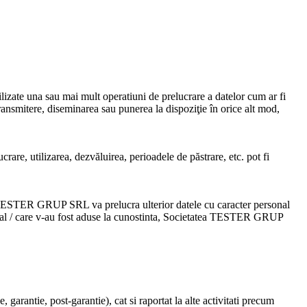
ilizate una sau mai mult operatiuni de prelucrare a datelor cum ar fi
transmitere, diseminarea sau punerea la dispoziţie în orice alt mod,
rare, utilizarea, dezvăluirea, perioadele de păstrare, etc. pot fi
a TESTER GRUP SRL
va prelucra ulterior datele cu caracter personal
ial / care v-au fost aduse la cunostinta,
Societatea TESTER GRUP
, garantie, post-garantie), cat si raportat la alte activitati precum