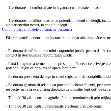
– Gestionarea riscurilor aflate in legatura cu activitatea noastra;
– Gestionarea relațiilor noastre cu potentialii clienti si clienții, in
ale partenerilor nostri, in conditiile legii.
Cat timp pastram datele cu caracter personal?
Păstrăm datele personale prelucrate de noi doar atât timp cât este nec
- Pe durata derulării contractului / raportului juridic pentru datele 
contact în desfășurarea raporturtului juridic.
- Până la expirarea termenului de prescripție, în ceea ce privește caz
potențial litigiu ce ar putea sa apara între părți.
- Pe durata prevazuta de lege in cazul registrelor de contabilitate obli
- Pe durata gestionarii relatiei cu potentialii clienti /clientii, prin 
respectiv pana la exercitarea dreptului de opozitie (opt-out) de catr
- Timp de 30 zile pentru imaginile aferente monitorizarii prin mijlo
- Timp de 30 zile pentru inregistrarile efectuate prin call-center