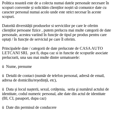
Politica noastră este de a colecta numai datele personale necesare în
scopuri convenite și solicităm clienților noștri să comunice date cu
caracter personal numai acolo unde este strict necesar în aceste
scopuri.
Datorită diversității produselor si serviciilor pe care le oferim
clienților persoane fizice , putem prelucra mai multe categorii de date
personale, acestea variind în funcție de tipul pe produs pentru care
optați / în funcție de serviciul pe care îl oferim.
Principalele date / categorii de date prelucrate de
CASA AUTO
LETCANI SRL
pot fi, dupa caz si in functie de scopurile asociate
prelucrarii, una sau mai multe dintre urmatoarele:
ü Nume, prenume
ü Detalii de contact (număr de telefon personal, adresă de email,
adresa de domiciliu/reședință, etc),
ü Data și locul nașterii, sexul, cetățenia, seria şi numărul actului de
identitate, codul numeric personal, alte date din actul de identitate
(BI, CI, pasaport, dupa caz)
ü Date din permisul de conducere