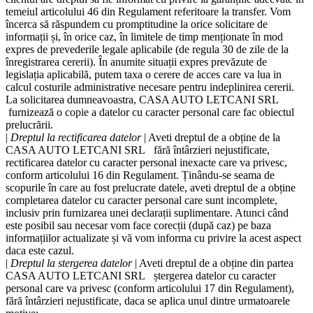
temeiul articolului 46 din Regulament referitoare la transfer. Vom
încerca să răspundem cu promptitudine la orice solicitare de
informații și, în orice caz, în limitele de timp menționate în mod
expres de prevederile legale aplicabile (de regula 30 de zile de la
înregistrarea cererii). În anumite situații expres prevăzute de
legislația aplicabilă, putem taxa o cerere de acces care va lua in
calcul costurile administrative necesare pentru indeplinirea cererii.
La solicitarea dumneavoastra,
CASA AUTO LETCANI SRL
furnizează o copie a datelor cu caracter personal care fac obiectul
prelucrării.
|
Dreptul la rectificarea datelor
| Aveti dreptul de a obține de la
CASA AUTO LETCANI SRL
fără întârzieri nejustificate,
rectificarea datelor cu caracter personal inexacte care va privesc,
conform articolului 16 din Regulament. Ținându-se seama de
scopurile în care au fost prelucrate datele, aveti dreptul de a obține
completarea datelor cu caracter personal care sunt incomplete,
inclusiv prin furnizarea unei declarații suplimentare. Atunci când
este posibil sau necesar vom face corecții (după caz) pe baza
informațiilor actualizate și vă vom informa cu privire la acest aspect
daca este cazul.
|
Dreptul la stergerea datelor
| Aveti dreptul de a obține din partea
CASA AUTO LETCANI SRL
ștergerea datelor cu caracter
personal care va privesc (conform articolului 17 din Regulament),
fără întârzieri nejustificate, daca se aplica unul dintre urmatoarele