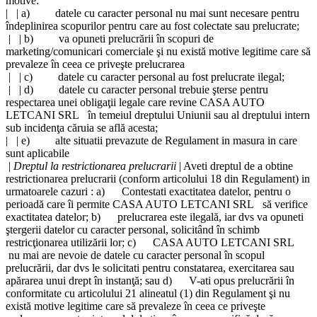
motive:
|
| a) datele cu caracter personal nu mai sunt necesare pentru
îndeplinirea scopurilor pentru care au fost colectate sau prelucrate;
|
| b) va opuneti prelucrării în scopuri de
marketing/comunicari comerciale şi nu există motive legitime care să
prevaleze în ceea ce priveşte prelucrarea
|
| c) datele cu caracter personal au fost prelucrate ilegal;
|
| d) datele cu caracter personal trebuie şterse pentru
respectarea unei obligaţii legale care revine
CASA AUTO
LETCANI SRL
în temeiul dreptului Uniunii sau al dreptului intern
sub incidenţa căruia se află acesta;
|
| e) alte situatii prevazute de Regulament in masura in care
sunt aplicabile
|
Dreptul la restrictionarea prelucrarii
| Aveti dreptul de a obtine
restrictionarea prelucrarii (conform articolului 18 din Regulament) in
urmatoarele cazuri : a) Contestati exactitatea datelor, pentru o
perioadă care îi permite
CASA AUTO LETCANI SRL
să verifice
exactitatea datelor; b) prelucrarea este ilegală, iar dvs va opuneti
ştergerii datelor cu caracter personal, solicitând în schimb
restricţionarea utilizării lor; c)
CASA AUTO LETCANI SRL
nu mai are nevoie de datele cu caracter personal în scopul
prelucrării, dar dvs le solicitati pentru constatarea, exercitarea sau
apărarea unui drept în instanţă; sau d) V-ati opus prelucrării în
conformitate cu articolului 21 alineatul (1) din Regulament şi nu
există motive legitime care să prevaleze în ceea ce priveşte