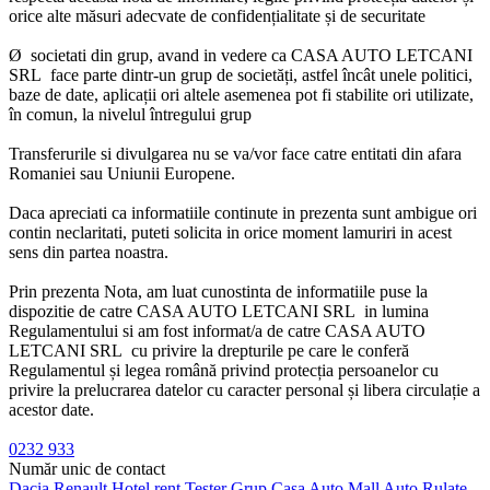
orice alte măsuri adecvate de confidențialitate și de securitate
Ø societati din grup, avand in vedere ca
CASA AUTO LETCANI
SRL
face parte dintr-un grup de societăți, astfel încât unele politici,
baze de date, aplicații ori altele asemenea pot fi stabilite ori utilizate,
în comun, la nivelul întregului grup
Transferurile si divulgarea nu se va/vor face catre entitati din afara
Romaniei sau Uniunii Europene.
Daca apreciati ca informatiile continute in prezenta sunt ambigue ori
contin neclaritati, puteti solicita in orice moment lamuriri in acest
sens din partea noastra.
Prin prezenta Nota, am luat cunostinta de informatiile puse la
dispozitie de catre
CASA AUTO LETCANI SRL
in lumina
Regulamentului si am fost informat/a de catre
CASA AUTO
LETCANI SRL
cu privire la drepturile pe care le conferă
Regulamentul și legea română privind protecția persoanelor cu
privire la prelucrarea datelor cu caracter personal și libera circulație a
acestor date.
0232 933
Număr unic de contact
Dacia
Renault
Hotel rent
Tester Grup
Casa Auto
Mall Auto
Rulate