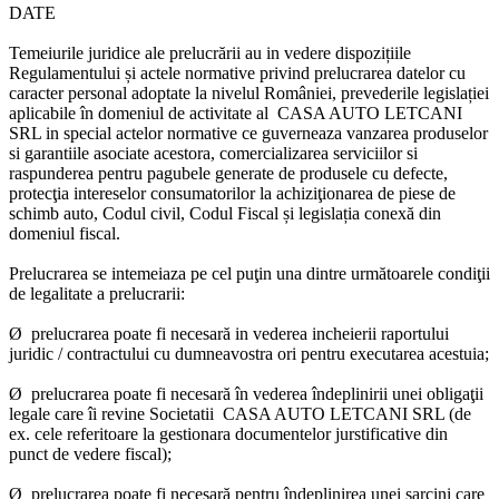
DATE
Temeiurile juridice ale prelucrării
au in vedere dispozițiile
Regulamentului și actele normative privind prelucrarea datelor cu
caracter personal adoptate la nivelul României, prevederile legislației
aplicabile în domeniul de activitate al
CASA AUTO LETCANI
SRL
in special actelor normative ce guverneaza vanzarea produselor
si garantiile asociate acestora, comercializarea serviciilor si
raspunderea pentru pagubele generate de produsele cu defecte,
protecţia intereselor consumatorilor la achiziţionarea de piese de
schimb auto, Codul civil, Codul Fiscal și legislația conexă din
domeniul fiscal.
Prelucrarea se intemeiaza pe cel puţin una dintre următoarele
condiţii
de legalitate a prelucrarii
:
Ø prelucrarea poate fi necesară in vederea incheierii raportului
juridic / contractului cu dumneavostra ori pentru executarea acestuia;
Ø prelucrarea poate fi necesară în vederea îndeplinirii unei obligaţii
legale care îi revine
Societatii CASA AUTO LETCANI SRL
(de
ex. cele referitoare la gestionara documentelor jurstificative din
punct de vedere fiscal);
Ø prelucrarea poate fi necesară pentru îndeplinirea unei sarcini care