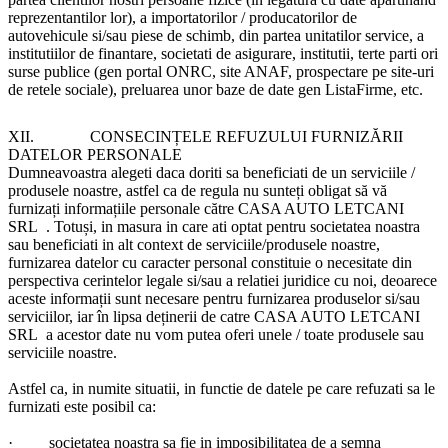
reprezentantilor lor), a importatorilor / producatorilor de
autovehicule si/sau piese de schimb, din partea unitatilor service, a
institutiilor de finantare, societati de asigurare, institutii, terte parti ori
surse publice (gen portal ONRC, site ANAF, prospectare pe site-uri
de retele sociale), preluarea unor baze de date gen ListaFirme, etc.
XII.
CONSECINȚELE REFUZULUI FURNIZĂRII
DATELOR PERSONALE
Dumneavoastra alegeti daca doriti sa beneficiati de un serviciile /
produsele noastre, astfel ca de regula nu sunteți obligat să vă
furnizați informațiile personale către
CASA AUTO LETCANI
SRL .
Totuși, in masura in care ati optat pentru societatea noastra
sau beneficiati in alt context de serviciile/produsele noastre,
furnizarea datelor cu caracter personal constituie o necesitate din
perspectiva cerintelor legale si/sau a relatiei juridice cu noi, deoarece
aceste informații sunt necesare pentru furnizarea produselor si/sau
serviciilor, iar în lipsa deținerii de catre
CASA AUTO LETCANI
SRL
a acestor date nu vom putea oferi unele / toate produsele sau
serviciile noastre.
Astfel ca, in numite situatii, in functie de datele pe care refuzati sa le
furnizati este posibil ca:
· societatea noastra sa fie in imposibilitatea de a semna