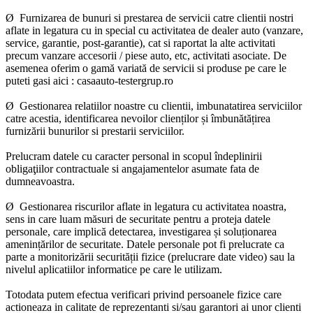
Ø Furnizarea de bunuri si prestarea de servicii catre clientii nostri
aflate in legatura cu in special cu activitatea de dealer auto (vanzare,
service, garantie, post-garantie), cat si raportat la alte activitati
precum vanzare accesorii / piese auto, etc, activitati asociate. De
asemenea oferim o gamă variată de servicii si produse pe care le
puteti gasi aici : casaauto-testergrup.ro
Ø Gestionarea relatiilor noastre cu clientii, imbunatatirea serviciilor
catre acestia, identificarea nevoilor clienților și îmbunătățirea
furnizării bunurilor si prestarii serviciilor.
Prelucram datele cu caracter personal in scopul îndeplinirii
obligaţiilor contractuale si angajamentelor asumate fata de
dumneavoastra.
Ø Gestionarea riscurilor aflate in legatura cu activitatea noastra,
sens in care luam măsuri de securitate pentru a proteja datele
personale, care implică detectarea, investigarea și soluționarea
amenințărilor de securitate. Datele personale pot fi prelucrate ca
parte a monitorizării securității fizice (prelucrare date video) sau la
nivelul aplicatiilor informatice pe care le utilizam.
Totodata putem efectua verificari privind persoanele fizice care
actioneaza in calitate de reprezentanti si/sau garantori ai unor clienti