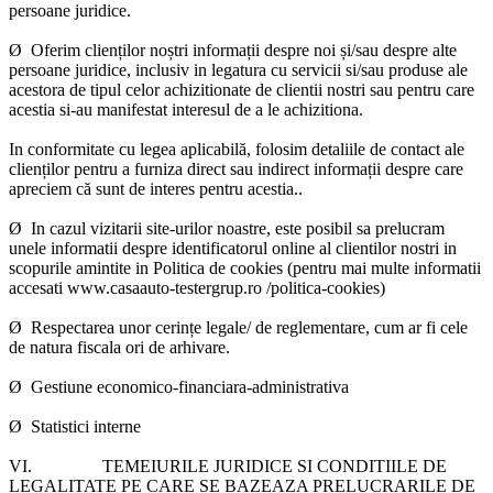
persoane juridice.
Ø Oferim clienților noștri informații despre noi și/sau despre alte
persoane juridice, inclusiv in legatura cu servicii si/sau produse ale
acestora de tipul celor achizitionate de clientii nostri sau pentru care
acestia si-au manifestat interesul de a le achizitiona.
In conformitate cu legea aplicabilă, folosim detaliile de contact ale
clienților pentru a furniza direct sau indirect informații despre care
apreciem că sunt de interes pentru acestia..
Ø In cazul vizitarii site-urilor noastre, este posibil sa prelucram
unele informatii despre identificatorul online al clientilor nostri in
scopurile amintite in Politica de cookies (pentru mai multe informatii
accesati www.casaauto-testergrup.ro /politica-cookies)
Ø Respectarea unor cerințe legale/ de reglementare, cum ar fi cele
de natura fiscala ori de arhivare.
Ø Gestiune economico-financiara-administrativa
Ø Statistici interne
VI.
TEMEIURILE JURIDICE SI CONDITIILE DE
LEGALITATE PE CARE SE BAZEAZA PRELUCRARILE DE