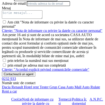
Adresa de email
Mesaj
Am citit "Nota de informare cu privire la datele cu caracter
personal"
Citește: "Nota de informare cu privire la datele cu caracter personal"
Am peste 16 ani și sunt de acord ca societatea CASA AUTO
menționată în Nota de informare de mai sus, sa utilizeze datele de
contact din acest formular și conform opțiunii mele de mai jos,
pentru scopul transmiterii de comunicări comerciale ulterioare în
legătură cu produsele și serviciile comercilizate de acesta și
partenerii săi, în modalități bifate de mine mai jos, astfel:
prin telefon la numărul mai sus menționat
prin email pe adresa mai sus completată
Citește: "Acordul explicit privind comunicările comerciale"
Contactează un agent
0232 933
Număr unic de contact
Dacia
Renault
Hotel rent
Tester Grup
Casa Auto
Mall Auto
Rulate
Rent a car
Cookie
Notă de informare cu
Termenii
Politica în
A.N.P.C.
privire la datele cu
și
domeniul