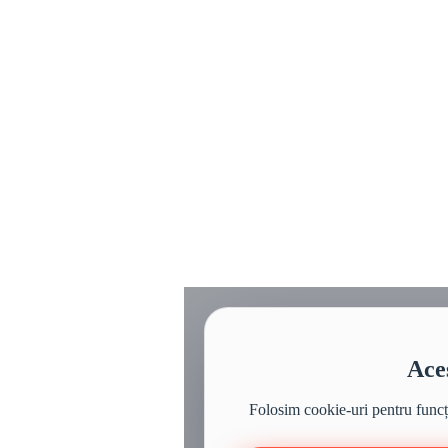
Aces
Folosim cookie-uri pentru funcțio