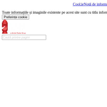
• Suporturi Isofix pentru scaunul pentru copii pe bancheta din
Cookie
Notă de informa
spate
Toate informațiile și imaginile existente pe acest site sunt cu titlu info
• Sistem de asistență la condus: Reglarea fazei lungi (Light
Assist)
Preferințe cookie