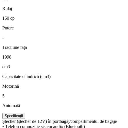
Rulaj
150 cp
Putere
-
Tracțiune față
1998
cm3
Capacitate cilindrică (cm3)
Motorină
5
Automată
Specificații
Ștecher (ștecher de 12V) în portbagaj/compartimentul de bagaje
• Telefon compoziție sistem audio (Bluetooth)