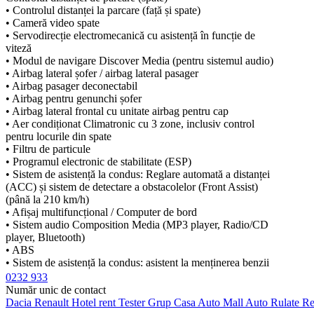
• Controlul distanței la parcare (față și spate)
• Cameră video spate
• Servodirecție electromecanică cu asistență în funcție de
viteză
• Modul de navigare Discover Media (pentru sistemul audio)
• Airbag lateral șofer / airbag lateral pasager
• Airbag pasager deconectabil
• Airbag pentru genunchi șofer
• Airbag lateral frontal cu unitate airbag pentru cap
• Aer condiționat Climatronic cu 3 zone, inclusiv control
pentru locurile din spate
• Filtru de particule
• Programul electronic de stabilitate (ESP)
• Sistem de asistență la condus: Reglare automată a distanței
(ACC) și sistem de detectare a obstacolelor (Front Assist)
(până la 210 km/h)
• Afișaj multifuncțional / Computer de bord
• Sistem audio Composition Media (MP3 player, Radio/CD
player, Bluetooth)
• ABS
• Sistem de asistență la condus: asistent la menținerea benzii
de rulare (Lane Assist)
0232 933
• Centură de siguranță cu 3 puncte în spate, centru
Număr unic de contact
• Ștergătoare de parbriz cu senzor de ploaie
Dacia
Renault
Hotel rent
Tester Grup
Casa Auto
Mall Auto
Rulate
Re
• Volan (piele) cu funcție multifuncțională