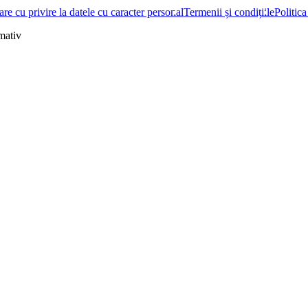
re cu privire la datele cu caracter personal
Termenii și condițiile
Politica
rmativ