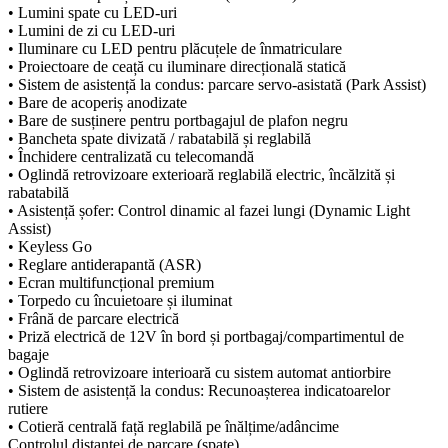
• Lumini spate cu LED-uri
• Lumini de zi cu LED-uri
• Iluminare cu LED pentru plăcuțele de înmatriculare
• Proiectoare de ceață cu iluminare direcțională statică
• Sistem de asistență la condus: parcare servo-asistată (Park Assist)
• Bare de acoperiș anodizate
• Bare de susținere pentru portbagajul de plafon negru
• Bancheta spate divizată / rabatabilă și reglabilă
• Închidere centralizată cu telecomandă
• Oglindă retrovizoare exterioară reglabilă electric, încălzită și
rabatabilă
• Asistență șofer: Control dinamic al fazei lungi (Dynamic Light
Assist)
• Keyless Go
• Reglare antiderapantă (ASR)
• Ecran multifuncțional premium
• Torpedo cu încuietoare și iluminat
• Frână de parcare electrică
• Priză electrică de 12V în bord și portbagaj/compartimentul de
bagaje
• Oglindă retrovizoare interioară cu sistem automat antiorbire
• Sistem de asistență la condus: Recunoașterea indicatoarelor
rutiere
• Cotieră centrală față reglabilă pe înălțime/adâncime
Controlul distanței de parcare (spate)