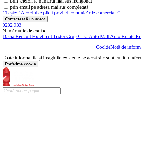
prin telefon la numărul mai sus menționat
prin email pe adresa mai sus completată
Citește: "Acordul explicit privind comunicările comerciale"
Contactează un agent
0232 933
Număr unic de contact
Dacia
Renault
Hotel rent
Tester Grup
Casa Auto
Mall Auto
Rulate
Re
Cookie
Notă de informa
Toate informațiile și imaginile existente pe acest site sunt cu titlu info
Preferințe cookie