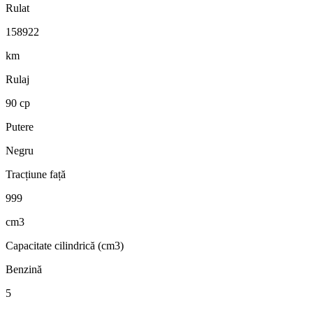
Rulat
158922
km
Rulaj
90 cp
Putere
Negru
Tracțiune față
999
cm3
Capacitate cilindrică (cm3)
Benzină
5