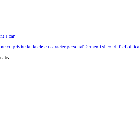
nt a car
re cu privire la datele cu caracter personal
Termenii și condițiile
Politica
rmativ