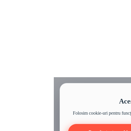
Aces
Folosim cookie-uri pentru funcțio