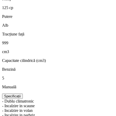
125 cp
Putere
Alb
Tracțiune față
999
cm3
Capacitate cilindrică (cm3)
Benzină
5
Manuală
Specificații
- Dublu climatronic
- Incalzire in scaune
- Incalzire in volan
- Incalzire in parbriz