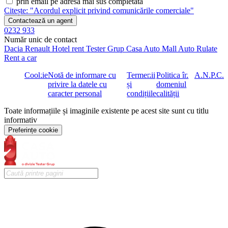
prin email pe adresa mai sus completată
Citește: "Acordul explicit privind comunicările comerciale"
Contactează un agent
0232 933
Număr unic de contact
Dacia
Renault
Hotel rent
Tester Grup
Casa Auto
Mall Auto
Rulate
Rent a car
Cookie
Notă de informare cu
Termenii
Politica în
A.N.P.C.
privire la datele cu
și
domeniul
caracter personal
condițiile
calității
Toate informațiile și imaginile existente pe acest site sunt cu titlu
informativ
Preferințe cookie