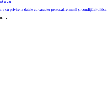
nt a car
re cu privire la datele cu caracter personal
Termenii și condițiile
Politica
rmativ