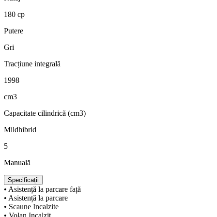
180 cp
Putere
Gri
Tracțiune integrală
1998
cm3
Capacitate cilindrică (cm3)
Mildhibrid
5
Manuală
Specificații
• Asistență la parcare față
• Asistență la parcare
• Scaune Incalzite
• Volan Incalzit