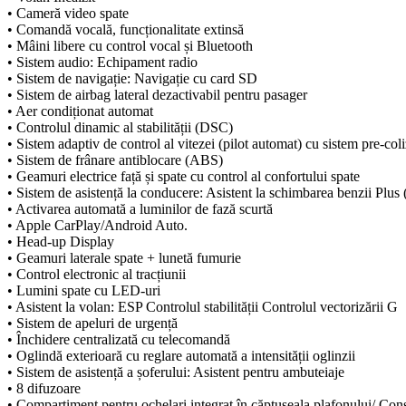
• Cameră video spate
• Comandă vocală, funcționalitate extinsă
• Mâini libere cu control vocal și Bluetooth
• Sistem audio: Echipament radio
• Sistem de navigație: Navigație cu card SD
• Sistem de airbag lateral dezactivabil pentru pasager
• Aer condiționat automat
• Controlul dinamic al stabilității (DSC)
• Sistem adaptiv de control al vitezei (pilot automat) cu sistem pre-col
• Sistem de frânare antiblocare (ABS)
• Geamuri electrice față și spate cu control al confortului spate
• Sistem de asistență la conducere: Asistent la schimbarea benzii Plu
• Activarea automată a luminilor de fază scurtă
• Apple CarPlay/Android Auto.
• Head-up Display
• Geamuri laterale spate + lunetă fumurie
• Control electronic al tracțiunii
• Lumini spate cu LED-uri
• Asistent la volan: ESP Controlul stabilității Controlul vectorizării G
• Sistem de apeluri de urgență
• Închidere centralizată cu telecomandă
• Oglindă exterioară cu reglare automată a intensității oglinzii
• Sistem de asistență a șoferului: Asistent pentru ambuteiaje
• 8 difuzoare
• Compartiment pentru ochelari integrat în căptușeala plafonului/ Cons