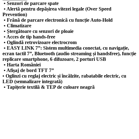
• Senzori de parcare spate
• Alertă pentru depășirea vitezei legale (Over Speed
Prevention)
• Frână de parcare electronică cu funcție Auto-Hold
• Climatizare
• Ștergătoare cu senzori de ploaie
• Acces de tip hands-free
• Oglindă retrovizoare electrocrom
• EASY LINK 7”: Sistem multimedia conectat, cu navigație,
ecran tactil 7”, Bluetooth (audio streaming și handsfree), funcție
replicare smartphone, 6 difuzoare, 2 porturi USB
• Harta României
• Afișaj de bord TFT 7”
• Oglinzi cu reglaj electric și încălzite, rabatabile electric, cu
LED (semnalizare integrată)
• Tapițerie textilă & TEP de culoare neagră