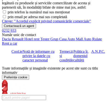
legătură cu produsele și serviciile comercilizate de acesta și
partenerii săi, în modalități bifate de mine mai jos, astfel:
prin telefon la numărul mai sus menționat
prin email pe adresa mai sus completată
Citește: "Acordul explicit privind comunicările comerciale"
Contactează un agent
0232 933
Număr unic de contact
Dacia
Renault
Hotel rent
Tester Grup
Casa Auto
Mall Auto
Rulate
Rent a car
Cookie
Notă de informare cu
Termenii
Politica în
A.N.P.C.
privire la datele cu
și
domeniul
caracter personal
condițiile
calității
Toate informațiile și imaginile existente pe acest site sunt cu titlu
informativ
Preferințe cookie